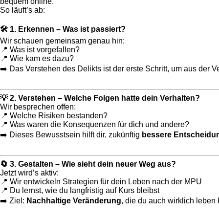
bequem online.
So läuft’s ab:
🛠️ 1. Erkennen – Was ist passiert?
Wir schauen gemeinsam genau hin:
📍 Was ist vorgefallen?
📍 Wie kam es dazu?
➡️ Das Verstehen des Delikts ist der erste Schritt, um aus der 
💡 2. Verstehen – Welche Folgen hatte dein Verhalten?
Wir besprechen offen:
📍 Welche Risiken bestanden?
📍 Was waren die Konsequenzen für dich und andere?
➡️ Dieses Bewusstsein hilft dir, zukünftig
bessere Entscheidu
🔄 3. Gestalten – Wie sieht dein neuer Weg aus?
Jetzt wird’s aktiv:
📍 Wir entwickeln Strategien für dein Leben nach der MPU
📍 Du lernst, wie du langfristig auf Kurs bleibst
➡️ Ziel:
Nachhaltige Veränderung
, die du auch wirklich leben 