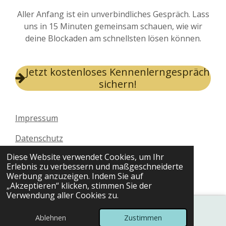
Aller Anfang ist ein unverbindliches Gespräch. Lass
uns in 15 Minuten gemeinsam schauen, wie wir
deine Blockaden am schnellsten lösen können.
Jetzt kostenloses Kennenlerngespräch
sichern!
Impressum
Datenschutz
© 2024 Patricia Karin Richter - Online MPU
Diese Website verwendet Cookies, um Ihr
Vorbereitung und Psychologische Beratung
Erlebnis zu verbessern und maßgeschneiderte
Mit Unterstützung von
Webador
Werbung anzuzeigen. Indem Sie auf
„Akzeptieren“ klicken, stimmen Sie der
Verwendung aller Cookies zu.
Ablehnen
Zustimmen
E-Mail