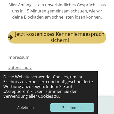
Aller Anfang ist ein unverbindliches Gespräch. Lass
uns in 15 Minuten gemeinsam schauen, wie wir
deine Blockaden am schnellsten lösen können.
Jetzt kostenloses Kennenlerngespräch
sichern!
Impressum
Datenschutz
© 2024 Patricia Karin Richter - Online MPU
Diese Website verwendet Cookies, um Ihr
Vorbereitung und Psychologische Beratung
Erlebnis zu verbessern und maßgeschneiderte
Mit Unterstützung von
Webador
Werbung anzuzeigen. Indem Sie auf
„Akzeptieren“ klicken, stimmen Sie der
Verwendung aller Cookies zu.
Ablehnen
Zustimmen
E-Mail